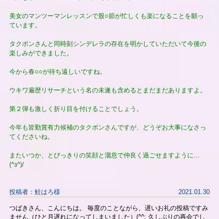
美女のマンツーマンレッスンで股○節が忙しくも楽になることを願っ
ています。
タクボンさんと同時刻シンデレラの存在を明かしていただいて今後の
楽しみができました。
今から春○○が待ち遠しいですね。
ウキワ遍歴リサーチという名の未遂も含めるとまだまだありますよ。
第２弾も激しく折り目を付けることでしょう。
今年も皆勤賞有力候補のタクボンさんですが、どうぞお大事になさっ
てくださいね。
またいつか、とびっきりの笑顔と溜息で仲良く過ごせますように…
(^з^)/
投稿者：鮭はろ様
2021.01.30
つばきさん、こんにちは。 毎度のことながら、遅いお礼の投稿ですみ
ません（ひと月遅れになってしまいました）(^^; 久しぶりの再会でし