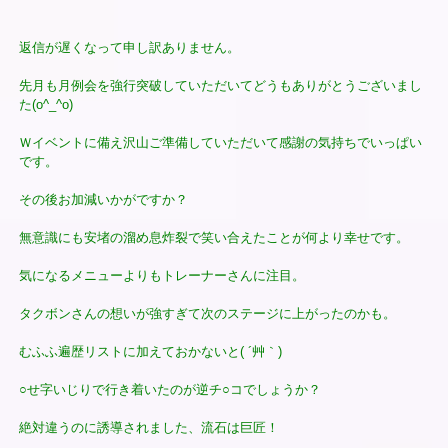
返信が遅くなって申し訳ありません。
先月も月例会を強行突破していただいてどうもありがとうございまし
た(o^_^o)
Ｗイベントに備え沢山ご準備していただいて感謝の気持ちでいっぱい
です。
その後お加減いかがですか？
無意識にも安堵の溜め息炸裂で笑い合えたことが何より幸せです。
気になるメニューよりもトレーナーさんに注目。
タクボンさんの想いが強すぎて次のステージに上がったのかも。
むふふ遍歴リストに加えておかないと( ´艸｀)
○せ字いじりで行き着いたのが逆チ○コでしょうか？
絶対違うのに誘導されました、流石は巨匠！