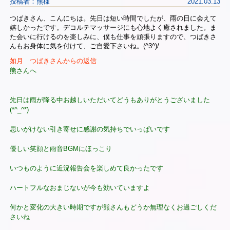
投稿者：熊様
2021.03.13
つばきさん、こんにちは。先日は短い時間でしたが、雨の日に会えて
嬉しかったです。デコルテマッサージにも心地よく癒されました。ま
た会いに行けるのを楽しみに、僕も仕事を頑張りますので、つばきさ
んもお身体に気を付けて、ご自愛下さいね。(^3^)/
如月 つばきさんからの返信
熊さんへ
先日は雨が降る中お越しいただいてどうもありがとうございました
(*^_^*)
思いがけない引き寄せに感謝の気持ちでいっぱいです
優しい笑顔と雨音BGMにほっこり
いつものように近況報告会を楽しめて良かったです
ハートフルなおまじないが今も効いていますよ
何かと変化の大きい時期ですが熊さんもどうか無理なくお過ごしくだ
さいね