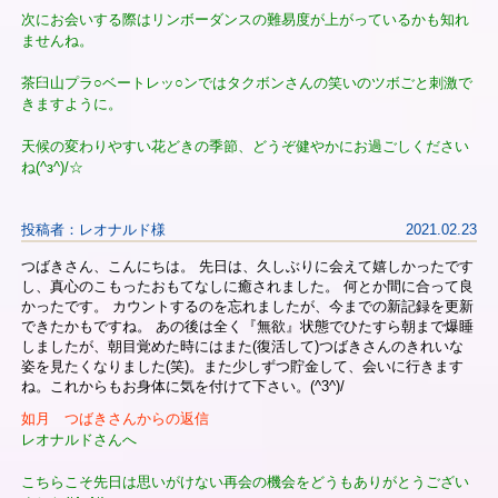
次にお会いする際はリンボーダンスの難易度が上がっているかも知れ
ませんね。
茶臼山プラ○ベートレッ○ンではタクボンさんの笑いのツボごと刺激で
きますように。
天候の変わりやすい花どきの季節、どうぞ健やかにお過ごしください
ね(^з^)/☆
投稿者：レオナルド様
2021.02.23
つばきさん、こんにちは。 先日は、久しぶりに会えて嬉しかったです
し、真心のこもったおもてなしに癒されました。 何とか間に合って良
かったです。 カウントするのを忘れましたが、今までの新記録を更新
できたかもですね。 あの後は全く『無欲』状態でひたすら朝まで爆睡
しましたが、朝目覚めた時にはまた(復活して)つばきさんのきれいな
姿を見たくなりました(笑)。また少しずつ貯金して、会いに行きます
ね。これからもお身体に気を付けて下さい。(^3^)/
如月 つばきさんからの返信
レオナルドさんへ
こちらこそ先日は思いがけない再会の機会をどうもありがとうござい