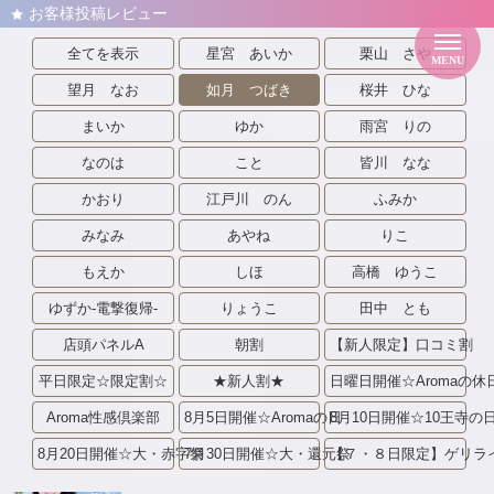
お客様投稿レビュー
全てを表示
星宮 あいか
栗山 さや
MENU
望月 なお
如月 つばき
桜井 ひな
まいか
ゆか
雨宮 りの
なのは
こと
皆川 なな
トップページ
セラピスト一覧
かおり
江戸川 のん
ふみか
新人セラピスト
みなみ
あやね
りこ
本日の待ち時間
もえか
しほ
高橋 ゆうこ
出勤情報
料金システム
ゆずか-電撃復帰-
りょうこ
田中 とも
サービスの流れ
店頭パネルA
朝割
【新人限定】口コミ割
イベントカレンダー
写メ日記
平日限定☆限定割☆
★新人割★
日曜日開催☆Aromaの休
お客様レビュー
Aroma性感倶楽部
8月5日開催☆Aromaの日
8月10日開催☆10王寺の
アクセス
8月20日開催☆大・赤字祭
7月30日開催☆大・還元祭
【７・８日限定】ゲリラ
ネット予約
口コミ