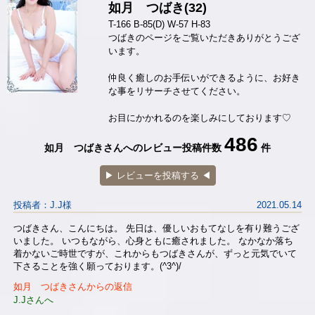
如月 つばき(32)
T-166 B-85(D) W-57 H-83
つばきのページをご覧いただきありがとうござ
います。
仲良く癒しのお手伝いができるように、お好き
な事をリサーチさせてください。
お目にかかれるのを楽しみにしております♡
486
如月 つばきさんへのレビュー投稿件数
件
▶︎ レビューを投稿する ◀︎
投稿者：J.J様
2021.05.14
つばきさん、こんにちは。 先日は、優しいおもてなしを有り難うござ
いました。 いつもながら、心身ともに癒されました。 なかなか落ち
着かないご時世ですが、これからもつばきさんが、ずっと元気でいて
下さることを強く願っております。(^3^)/
如月 つばきさんからの返信
J.Jさんへ