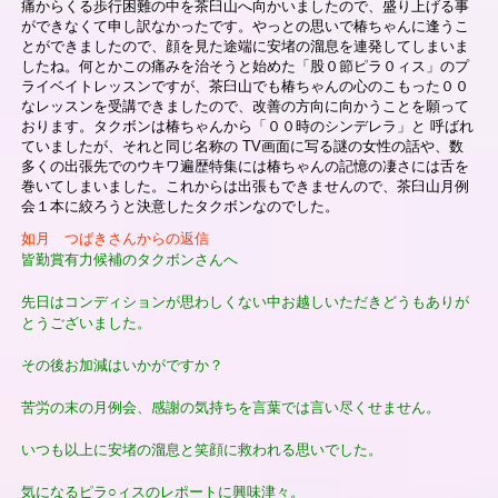
痛からくる歩行困難の中を茶臼山へ向かいましたので、盛り上げる事
ができなくて申し訳なかったです。やっとの思いで椿ちゃんに逢うこ
とができましたので、顔を見た途端に安堵の溜息を連発してしまいま
したね。何とかこの痛みを治そうと始めた「股０節ピラ０ィス」のプ
ライベイトレッスンですが、茶臼山でも椿ちゃんの心のこもった００
なレッスンを受講できましたので、改善の方向に向かうことを願って
おります。タクボンは椿ちゃんから「００時のシンデレラ」と 呼ばれ
ていましたが、それと同じ名称の TV画面に写る謎の女性の話や、数
多くの出張先でのウキワ遍歴特集には椿ちゃんの記憶の凄さには舌を
巻いてしまいました。これからは出張もできませんので、茶臼山月例
会１本に絞ろうと決意したタクボンなのでした。
如月 つばきさんからの返信
皆勤賞有力候補のタクボンさんへ
先日はコンディションが思わしくない中お越しいただきどうもありが
とうございました。
その後お加減はいかがですか？
苦労の末の月例会、感謝の気持ちを言葉では言い尽くせません。
いつも以上に安堵の溜息と笑顔に救われる思いでした。
気になるピラ○ィスのレポートに興味津々。