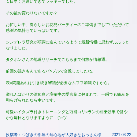
１日早くお逢いできてラッキーでした。
その後お変わりないですか？
お忙しい中、春らしいお花見パーティーのご準備までしていただいて
感謝の気持ちでいっぱいです。
シンデレラ研究が順調に進んでいるようで最新情報に思わずふふっと
なりました。
タクボンさんの地道リサーチでこちらまで何故か情報通。
前回の続きもんであるパ○プルで合致しましたね。
表○問題あれは引き続き審議が必要なムフフ加減ですから。
溢れんばかりの溜め息と増殖中の愛言葉に包まれて、一瞬でも痛みを
和らげられたなら幸いです。
可愛いイタズラ付きトレーニングと万能コリ○ランの相乗効果で健や
かな毎日となりますように…(^з^)/
投稿者：つばきの部屋の居心地が大好きなおっさん様
2021.03.22