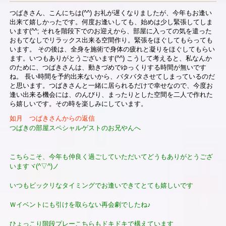
つばきさん、こんにちは(^^) お礼が遅くなりましたが、今年もお逢い
出来て嬉しかったです。何度お逢いしても、始めは少し緊張してしま
います(^^; それを階段下でのお迎えから、部屋に入っての気を遣った
おもてなしでリラックス出来る空間作り。緊張をほぐしてもらっても
います。 その後は、全身を施術で身体の疲れと凝りをほぐしてもらい
ます。いつもありがとうございます(^^) こうして考えると、私なんか
のために、つばきさんは、動きづめでゆっくりする時間が無いです
ね。 長い時間を予約出来ないから、バタバタさせてしまっているのだ
と思います。つばきさんと一緒に居られるだけで幸せなので、今度お
逢い出来る機会には、のんびり、まったりとした空間を二人で作れた
ら嬉しいです。その時を楽しみにしています。
如月 つばきさんからの返信
つばきの部屋スペシャルゲストのお兄やんへ
こちらこそ、今年も仲良く過ごしていただいてどうもありがとうござ
いますヾ(^▽^)ノ
いつもビックリなタイミングでお逢いできてとても嬉しいです
Ｗイベントにも引けを取らない再会劇でしたね♪
ひょっこり階段プレーこちらもドキドキで構えています