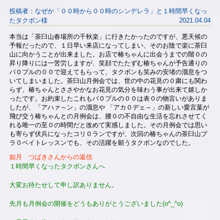
投稿者：なぜか「００時から００時のシンデレラ」と１時間早くなっ
たタクボン様
2021.04.04
本当は「茶臼山春場所の千秋楽」に行きたかったのですが、悪天候の
予報だったので、１日早い来店になってしまい、そのお陰で楽に茶臼
山に向かうことが出来ました。お店で椿ちゃんに出会うまでの階０の
昇り降りには一苦労しますが、笑顔でたたずむ椿ちゃんが予告通りの
パ０プルの００で迎えてもらって、タクボンも笑みの安堵の溜息をつ
いてしまいました。茶臼山月例会では、世の中の花見の０粛にも関わ
らず、椿ちゃんとささやかなお花見の気分を味わう事が出来て嬉しか
ったです。お約束したこれもパ０プルの００は表０の物言いがありま
したが、「アハァ～ン」の溜息や 「アカ０デェ～」の新しい愛言葉が
飛び交う椿ちゃんとの月例会は、腰０の不自由な生活を忘れさせてく
れる唯一の至０の時間だと改めて実感しました。その月例会では思い
も寄らず伏兵になったコリ０ランですが、次回の椿ちゃんの茶臼山プ
ラ０ベイトレッスンでも、その活躍を願うタクボンなのでした。
如月 つばきさんからの返信
１時間早くなったタクボンさんへ
大変お待たせして申し訳ありません。
先月も月例会の開催をどうもありがとうございました(o^_^o)