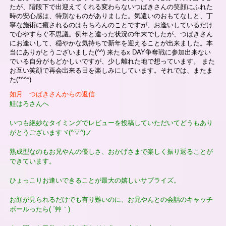
たが、階段下で出迎えてくれる変わらないつばきさんの笑顔にふれた
時の安心感は、特別なものがありました。気遣いのおもてなしと、丁
寧な施術に癒されるのはもちろんのことですが、お逢いしているだけ
で心やすらぐ不思議。例年と違った状況の年末でしたが、つばきさん
にお逢いして、穏やかな気持ちで新年を迎えることが出来ました。本
当にありがとうございました(^^) 来たるx DAY争奪戦に参加出来ない
でいる自分がもどかしいですが、少し離れた地で想っています。 また
お互い笑顔で再会出来る日を楽しみにしています。それでは、またま
た(*^^*)
如月 つばきさんからの返信
鮭はろさんへ
いつも絶妙なタイミングでレビューを投稿していただいてどうもあり
がとうございますヾ(^▽^)ノ
熟成型なのもお兄やんの優しさ、おかげさまで楽しく振り返ることが
できています。
ひょっこりお逢いできることが最大の嬉しいサプライズ。
お顔が見られるだけでも有り難いのに、お兄やんとの会話のキャッチ
ボールったら( ´艸｀)