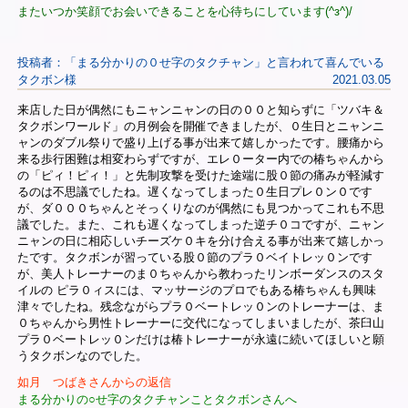
またいつか笑顔でお会いできることを心待ちにしています(^з^)/
投稿者：「まる分かりの０せ字のタクチャン」と言われて喜んでいる
タクボン様
2021.03.05
来店した日が偶然にもニャンニャンの日の００と知らずに「ツバキ＆
タクボンワールド」の月例会を開催できましたが、０生日とニャンニ
ャンのダブル祭りで盛り上げる事が出来て嬉しかったです。腰痛から
来る歩行困難は相変わらずですが、エレ０ーター内での椿ちゃんから
の「ピィ！ピィ！」と先制攻撃を受けた途端に股０節の痛みが軽減す
るのは不思議でしたね。遅くなってしまった０生日プレ０ン０です
が、ダ０００ちゃんとそっくりなのが偶然にも見つかってこれも不思
議でした。また、これも遅くなってしまった逆チ０コですが、ニャン
ニャンの日に相応しいチーズケ０キを分け合える事が出来て嬉しかっ
たです。タクボンが習っている股０節のプラ０ベイトレッ０ンです
が、美人トレーナーのま０ちゃんから教わったリンボーダンスのスタ
イルの ピラ０ィスには、マッサージのプロでもある椿ちゃんも興味
津々でしたね。残念ながらプラ０ベートレッ０ンのトレーナーは、ま
０ちゃんから男性トレーナーに交代になってしまいましたが、茶臼山
プラ０ベートレッ０ンだけは椿トレーナーが永遠に続いてほしいと願
うタクボンなのでした。
如月 つばきさんからの返信
まる分かりの○せ字のタクチャンことタクボンさんへ