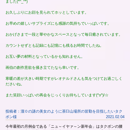
ました(*^_^*)
お久しぶりにお顔を見られてホッとしています。
お早めの嬉しいサプライズにも感謝の気持ちでいっぱいです。
おかげさまで一段と華やかなスペースとなって毎日癒されています。
カウントせずとも記録にも記憶にも残るお時間でしたね。
お互い夢の材料となっているかも知れません。
画伯の創作意欲を掻き立てたなら幸いです。
寒暖の差が大きい時期ですがレオナルドさんも気をつけてお過ごしく
ださいね。
また笑顔いっぱいの再会をじっくりお待ちしています(^з^)/☆
投稿者：溜０の謎の美女のように茶臼山場所の皆勤を目指したいタク
ボン様
2021.02.04
今年最初の月例会である「ニュ～イヤァ～ン新年会」はタクボンの腰